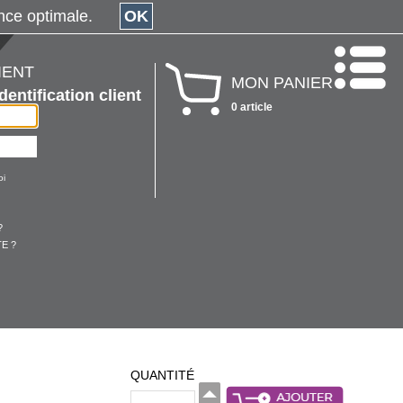
érience optimale.
OK
IENT
MON PANIER
Identification client
0 article
oi
?
E ?
QUANTITÉ