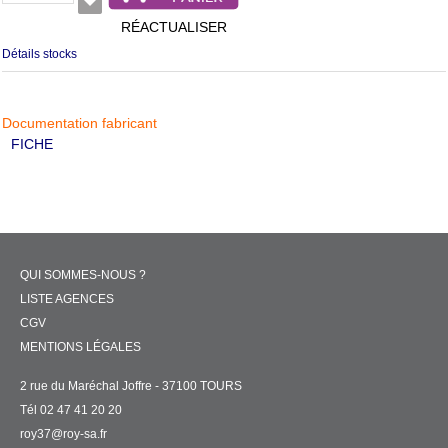
RÉACTUALISER
Détails stocks
Documentation fabricant
FICHE
QUI SOMMES-NOUS ?
LISTE AGENCES
CGV
MENTIONS LÉGALES
2 rue du Maréchal Joffre - 37100 TOURS
Tél 02 47 41 20 20
roy37@roy-sa.fr