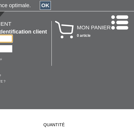
érience optimale.
OK
IENT
MON PANIER
Identification client
0 article
oi
?
E ?
QUANTITÉ