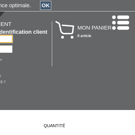
érience optimale.
OK
IENT
MON PANIER
Identification client
0 article
oi
?
E ?
QUANTITÉ