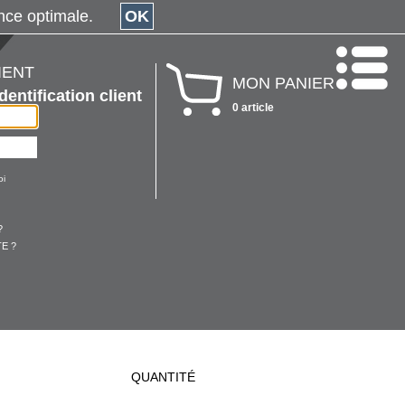
érience optimale.
OK
IENT
MON PANIER
Identification client
0 article
oi
?
E ?
QUANTITÉ