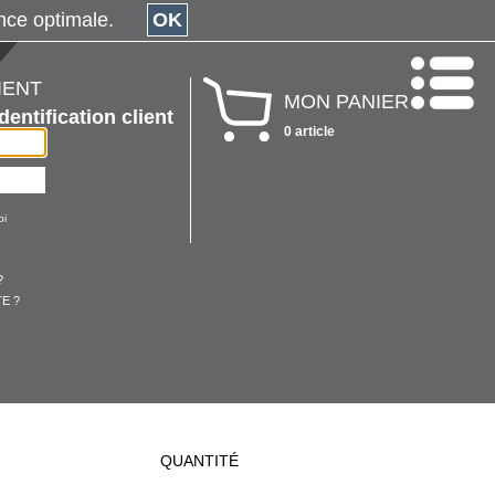
érience optimale.
OK
IENT
MON PANIER
Identification client
0 article
oi
?
E ?
QUANTITÉ