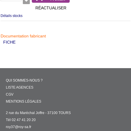
RÉACTUALISER
Détails stocks
Documentation fabricant
FICHE
QUI SOMMES-NOUS ?
LISTE AGENCES
CGV
MENTIONS LÉGALES
2 rue du Maréchal Joffre - 37100 TOURS
Tél 02 47 41 20 20
roy37@roy-sa.fr