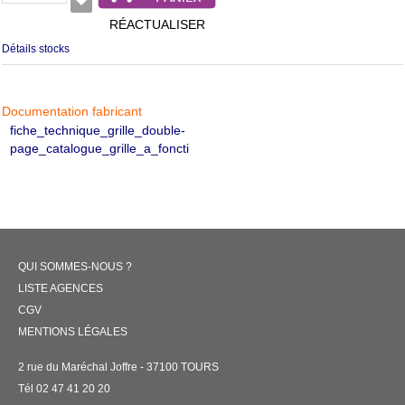
RÉACTUALISER
Détails stocks
Documentation fabricant
fiche_technique_grille_double-
page_catalogue_grille_a_foncti
QUI SOMMES-NOUS ?
LISTE AGENCES
CGV
MENTIONS LÉGALES
2 rue du Maréchal Joffre - 37100 TOURS
Tél 02 47 41 20 20