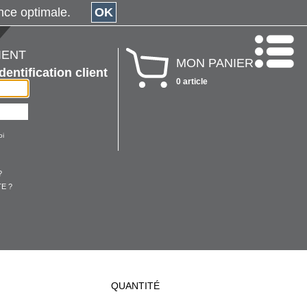
érience optimale.
OK
IENT
MON PANIER
Identification client
0 article
oi
?
E ?
QUANTITÉ