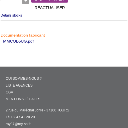
RÉACTUALISER
Détails stocks
Documentation fabricant
MMCOB5UG.pdf
QUI SOMMES-NOUS ?
LISTE AGENCES
CGV
MENTIONS LÉGALES
2 rue du Maréchal Joffre - 37100 TOURS
Tél 02 47 41 20 20
roy37@roy-sa.fr