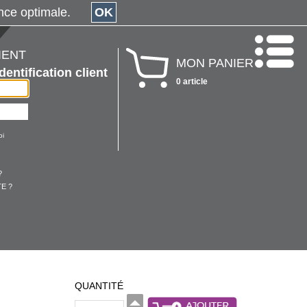
érience optimale.
OK
IENT
MON PANIER
Identification client
0 article
oi
?
E ?
QUANTITÉ