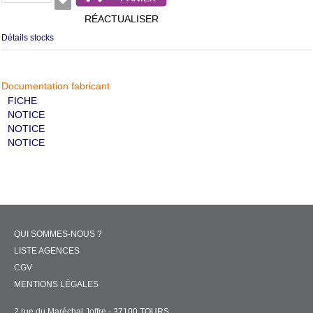
RÉACTUALISER
Détails stocks
Documentation fabricant
FICHE
NOTICE
NOTICE
NOTICE
QUI SOMMES-NOUS ?
LISTE AGENCES
CGV
MENTIONS LÉGALES
2 rue du Maréchal Joffre - 37100 TOURS