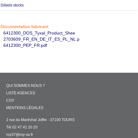
Détails stocks
Documentation fabricant
6412300_DOS_Tyxal_Product_Shee
2703609_FR_EN_DE_IT_ES_PL_NL.p
6412300_PEP_FR.pdf
QUI SOMMES-NOUS ?
LISTE AGENCES
CGV
MENTIONS LÉGALES
2 rue du Maréchal Joffre - 37100 TOURS
Tél 02 47 41 20 20
roy37@roy-sa.fr