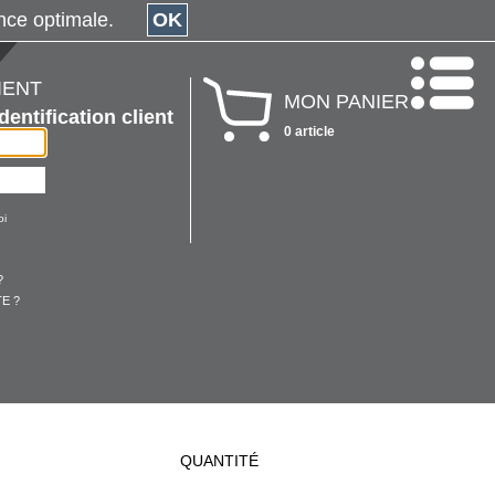
érience optimale.
OK
IENT
MON PANIER
Identification client
0 article
oi
?
E ?
QUANTITÉ