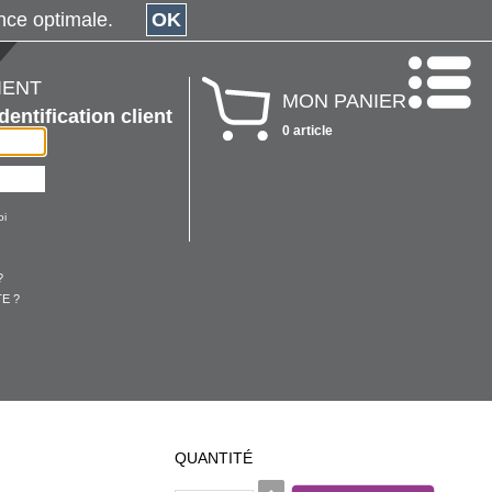
érience optimale.
OK
IENT
MON PANIER
Identification client
0 article
oi
?
E ?
QUANTITÉ