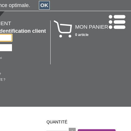
érience optimale.
OK
IENT
MON PANIER
Identification client
0 article
oi
?
E ?
QUANTITÉ