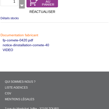
RÉACTUALISER
Détails stocks
Documentation fabricant
fp-comete-0420.pdf
notice-dinstallation-comete-40
VIDEO
QUI SOMMES-NOUS ?
LISTE AGENCES
CGV
MENTIONS LÉGALES
2 rue du Maréchal Joffre - 37100 TOURS