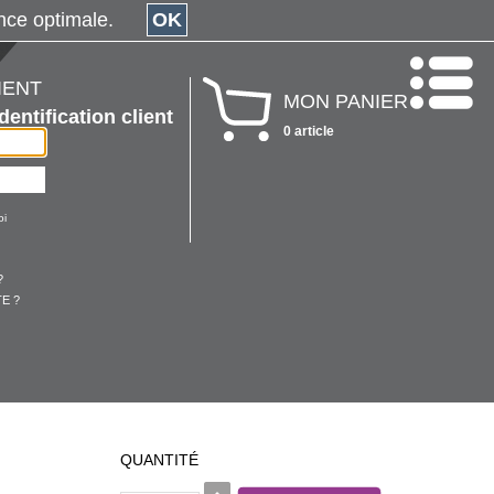
érience optimale.
OK
IENT
MON PANIER
Identification client
0 article
oi
?
E ?
QUANTITÉ