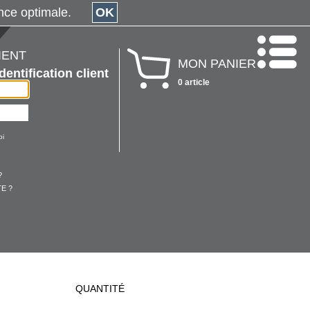
érience optimale.
OK
IENT
MON PANIER
Identification client
0 article
oi
?
E ?
QUANTITÉ