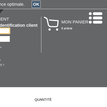
érience optimale.
OK
IENT
MON PANIER
Identification client
0 article
oi
?
E ?
QUANTITÉ