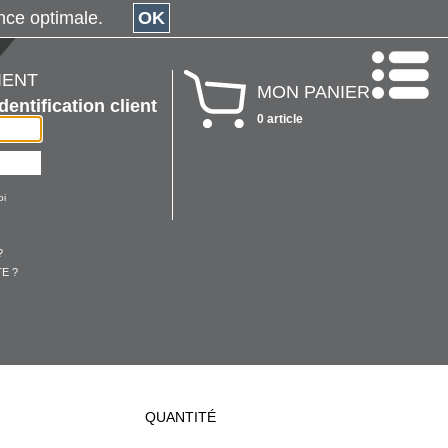
érience optimale.
OK
IENT
MON PANIER
Identification client
0 article
oi
?
E ?
QUANTITÉ