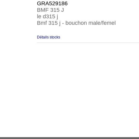
GRA529186
BMF 315 J
le d315 j
Bmf 315 j - bouchon male/femel
Détails stocks