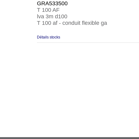
GRA533500
T 100 AF
lva 3m d100
T 100 af - conduit flexible ga
Détails stocks