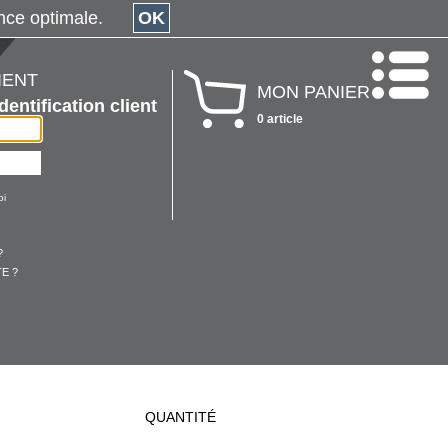
érience optimale.
OK
IENT
MON PANIER
Identification client
0 article
oi
?
E ?
QUANTITÉ