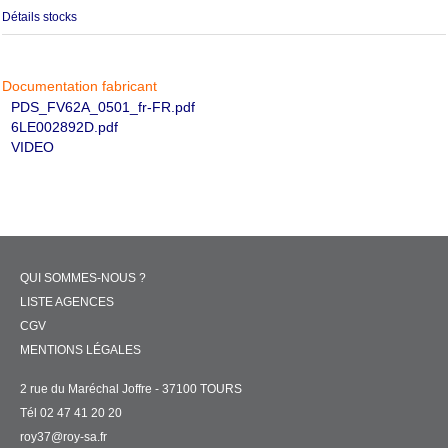
Détails stocks
Documentation fabricant
PDS_FV62A_0501_fr-FR.pdf
6LE002892D.pdf
VIDEO
QUI SOMMES-NOUS ?
LISTE AGENCES
CGV
MENTIONS LÉGALES
2 rue du Maréchal Joffre - 37100 TOURS
Tél 02 47 41 20 20
roy37@roy-sa.fr