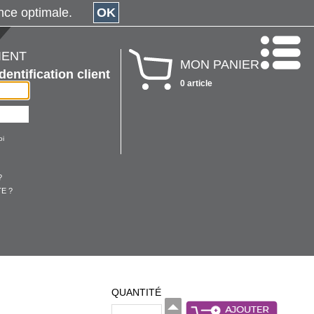
érience optimale.
OK
IENT
MON PANIER
Identification client
0 article
oi
?
E ?
QUANTITÉ