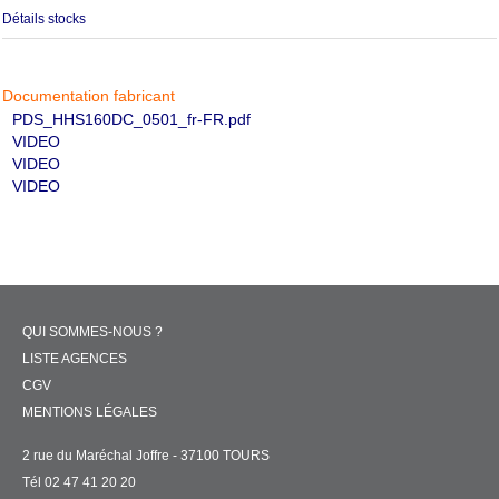
Détails stocks
Documentation fabricant
PDS_HHS160DC_0501_fr-FR.pdf
VIDEO
VIDEO
VIDEO
QUI SOMMES-NOUS ?
LISTE AGENCES
CGV
MENTIONS LÉGALES
2 rue du Maréchal Joffre - 37100 TOURS
Tél 02 47 41 20 20