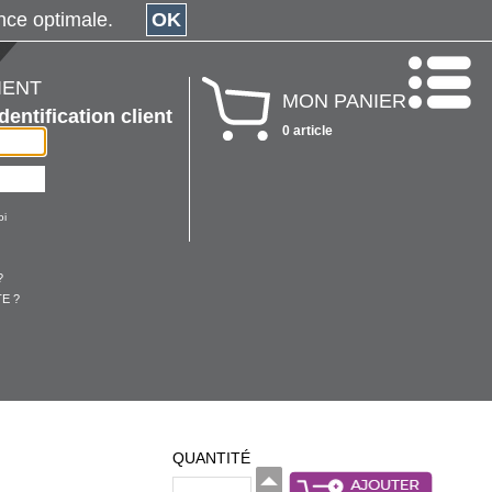
érience optimale.
OK
IENT
MON PANIER
Identification client
0 article
oi
?
E ?
QUANTITÉ