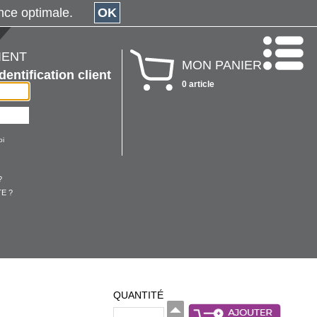
érience optimale.
OK
IENT
MON PANIER
Identification client
0 article
oi
?
E ?
QUANTITÉ