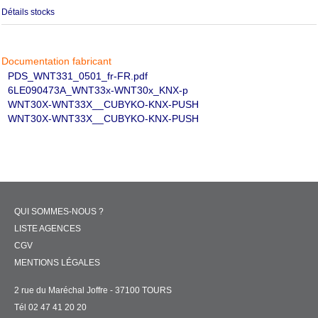
Détails stocks
Documentation fabricant
PDS_WNT331_0501_fr-FR.pdf
6LE090473A_WNT33x-WNT30x_KNX-p
WNT30X-WNT33X__CUBYKO-KNX-PUSH
WNT30X-WNT33X__CUBYKO-KNX-PUSH
QUI SOMMES-NOUS ?
LISTE AGENCES
CGV
MENTIONS LÉGALES
2 rue du Maréchal Joffre - 37100 TOURS
Tél 02 47 41 20 20