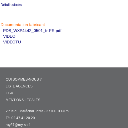
Détails stocks
Documentation fabricant
PDS_WXP4442_0501_fr-FR.pdf
VIDEO
VIDEOTU
QUI SOMMES-NOUS ?
LISTE AGENCES
CGV
MENTIONS LÉGALES
2 rue du Maréchal Joffre - 37100 TOURS
Tél 02 47 41 20 20
roy37@roy-sa.fr