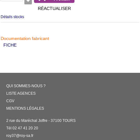
RÉACTUALISER
Détails stocks
Documentation fabricant
FICHE
QUI SOMMES-NOUS ?
LISTE AGENCES
CGV
MENTIONS LÉGALES
2 rue du Maréchal Joffre - 37100 TOURS
Tél 02 47 41 20 20
roy37@roy-sa.fr