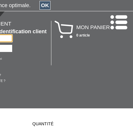
érience optimale.
OK
IENT
MON PANIER
Identification client
0 article
oi
?
E ?
QUANTITÉ