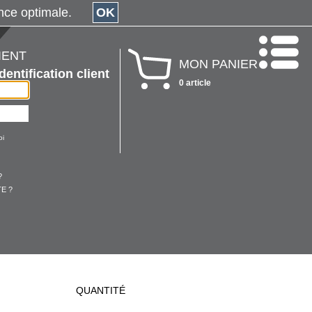
érience optimale.
OK
IENT
MON PANIER
Identification client
0 article
oi
?
E ?
QUANTITÉ