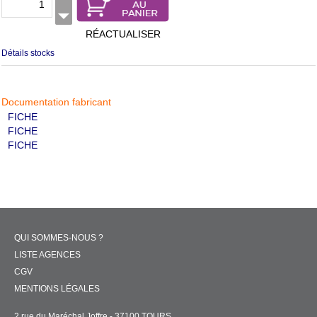
RÉACTUALISER
Détails stocks
Documentation fabricant
FICHE
FICHE
FICHE
QUI SOMMES-NOUS ?
LISTE AGENCES
CGV
MENTIONS LÉGALES
2 rue du Maréchal Joffre - 37100 TOURS