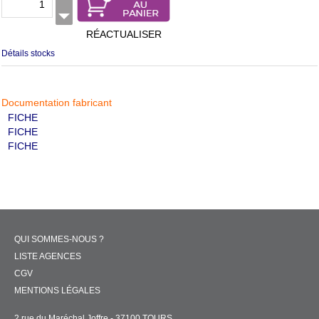
RÉACTUALISER
Détails stocks
Documentation fabricant
FICHE
FICHE
FICHE
QUI SOMMES-NOUS ?
LISTE AGENCES
CGV
MENTIONS LÉGALES
2 rue du Maréchal Joffre - 37100 TOURS