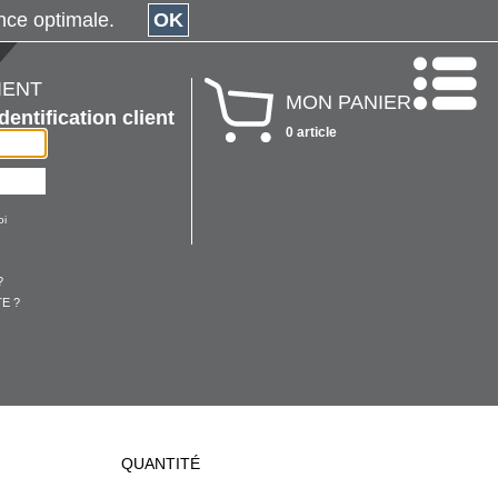
érience optimale.
OK
IENT
MON PANIER
Identification client
0 article
oi
?
E ?
QUANTITÉ