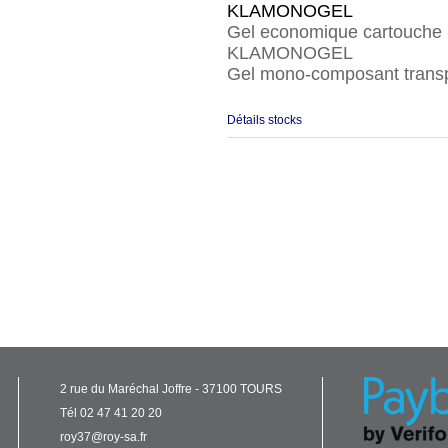
KLAMONOGEL
Gel economique cartouche
KLAMONOGEL
Gel mono-composant trans
Détails stocks
2 rue du Maréchal Joffre - 37100 TOURS
Tél 02 47 41 20 20
roy37@roy-sa.fr