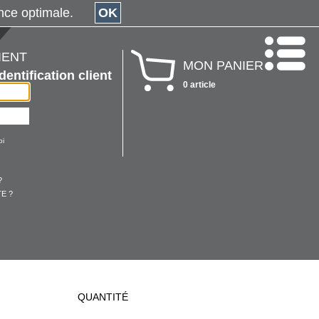
érience optimale.
OK
IENT
MON PANIER
Identification client
0 article
oi
?
E ?
QUANTITÉ