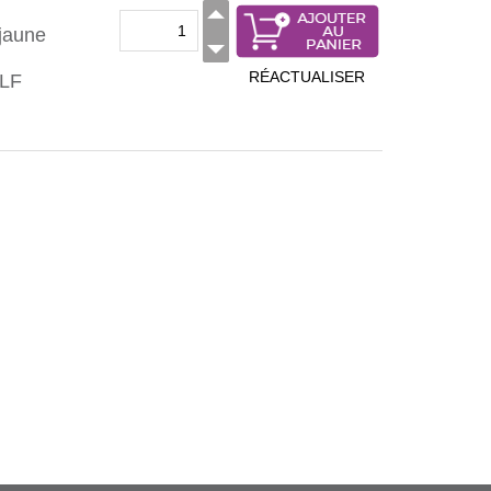
jaune
RÉACTUALISER
PLF