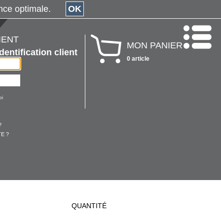
érience optimale.
OK
IENT
MON PANIER
Identification client
0 article
oi
?
E ?
QUANTITÉ