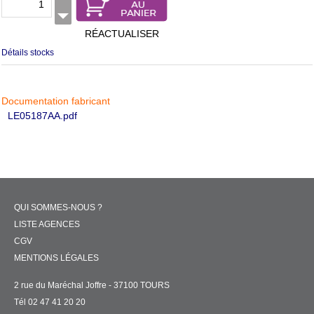
RÉACTUALISER
Détails stocks
Documentation fabricant
LE05187AA.pdf
QUI SOMMES-NOUS ?
LISTE AGENCES
CGV
MENTIONS LÉGALES
2 rue du Maréchal Joffre - 37100 TOURS
Tél 02 47 41 20 20