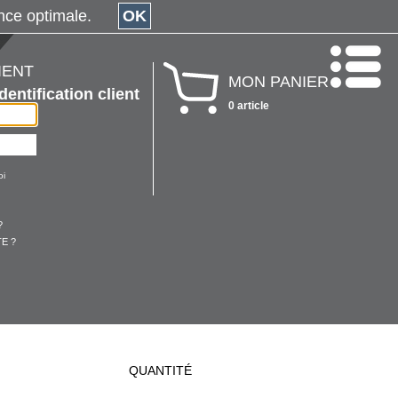
érience optimale.
OK
IENT
MON PANIER
Identification client
0 article
oi
?
E ?
QUANTITÉ