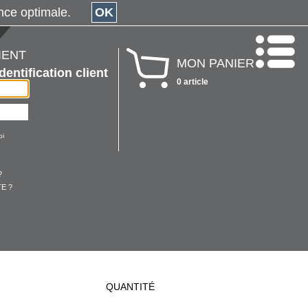
érience optimale.
OK
IENT
MON PANIER
Identification client
0 article
oi
?
E ?
QUANTITÉ