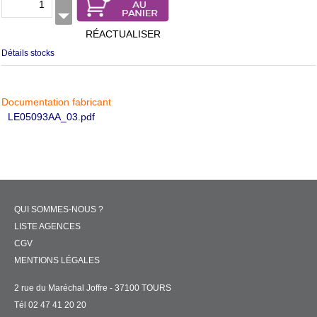
RÉACTUALISER
Détails stocks
Documentation fabricant
LE05093AA_03.pdf
QUI SOMMES-NOUS ?
LISTE AGENCES
CGV
MENTIONS LÉGALES
2 rue du Maréchal Joffre - 37100 TOURS
Tél 02 47 41 20 20