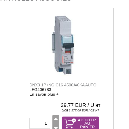
DNX3 1P+NG C16 4500A/6KA AUTO
LEG406783
En savoir plus +
29,77
EUR / U
HT
Soit
2 977,00
EUR / CE
HT