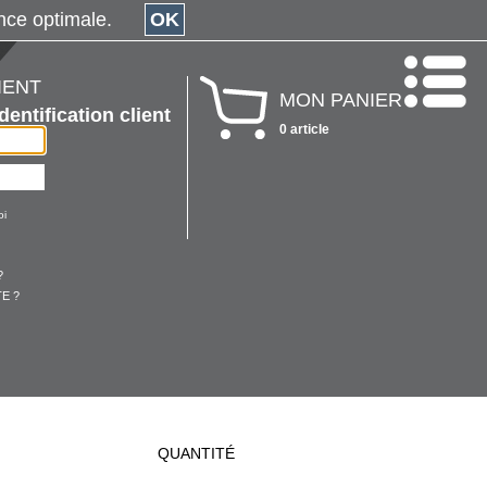
érience optimale.
OK
IENT
MON PANIER
Identification client
0 article
oi
?
E ?
QUANTITÉ