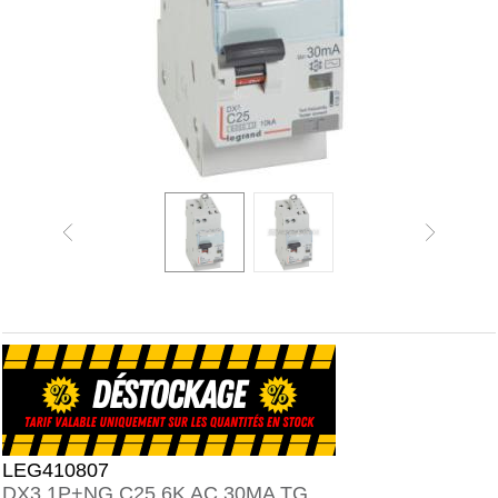
LEG410807
DX3 1P+NG C25 6K AC 30MA TG