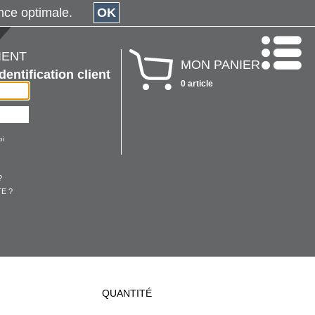
érience optimale.
OK
IENT
MON PANIER
Identification client
0 article
oi
?
E ?
QUANTITÉ