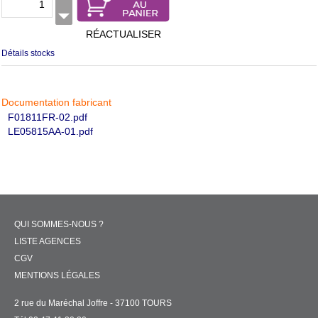
RÉACTUALISER
Détails stocks
Documentation fabricant
F01811FR-02.pdf
LE05815AA-01.pdf
QUI SOMMES-NOUS ?
LISTE AGENCES
CGV
MENTIONS LÉGALES
2 rue du Maréchal Joffre - 37100 TOURS