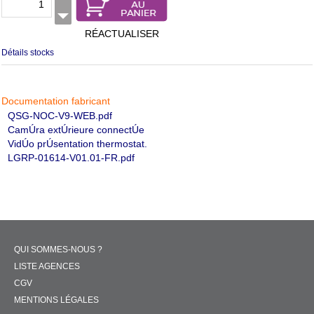
RÉACTUALISER
Détails stocks
Documentation fabricant
QSG-NOC-V9-WEB.pdf
CamÚra extÚrieure connectÚe
VidÚo prÚsentation thermostat.
LGRP-01614-V01.01-FR.pdf
QUI SOMMES-NOUS ?
LISTE AGENCES
CGV
MENTIONS LÉGALES