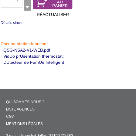
RÉACTUALISER
Détails stocks
Documentation fabricant
QSG-NSA2-V1-WEB.pdf
VidÚo prÚsentation thermostat.
DÚtecteur de FumÚe Intelligent
QUI SOMMES-NOUS ?
LISTE AGENCES
CGV
MENTIONS LÉGALES
2 rue du Maréchal Joffre - 37100 TOURS