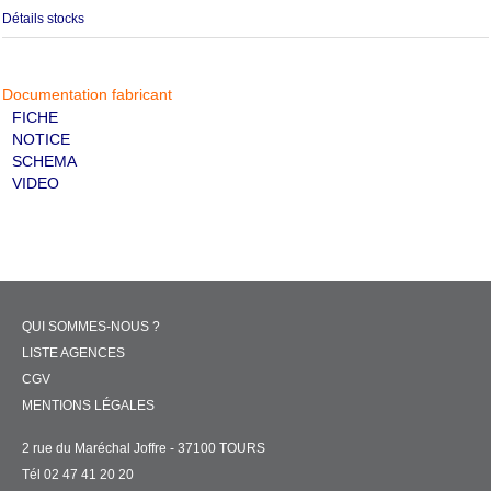
Détails stocks
Documentation fabricant
FICHE
NOTICE
SCHEMA
VIDEO
QUI SOMMES-NOUS ?
LISTE AGENCES
CGV
MENTIONS LÉGALES
2 rue du Maréchal Joffre - 37100 TOURS
Tél 02 47 41 20 20