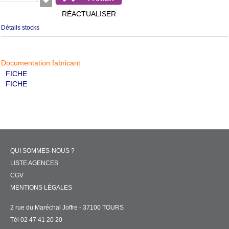
RÉACTUALISER
Détails stocks
Documentation fabricant
FICHE
FICHE
QUI SOMMES-NOUS ?
LISTE AGENCES
CGV
MENTIONS LÉGALES
2 rue du Maréchal Joffre - 37100 TOURS
Tél 02 47 41 20 20