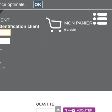
érience optimale.
OK
IENT
MON PANIER
Identification client
0 article
oi
?
E ?
QUANTITÉ